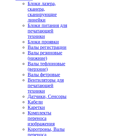
Блоки лазера,
сканера,
сканирующие
линейки
Блоки питания для
печатающей
техники
Блоки проявки
Валы регистрации
Валы резиновые
(нижние)
Валы тефлоновые
(верхние)
Валы фетровые
Вентиляторы для
печатающей
техники
Датчики, Сенсоры
Кабели
Каретки
Комплекты
переноса
изображения
Коротроны, Валы
переноса