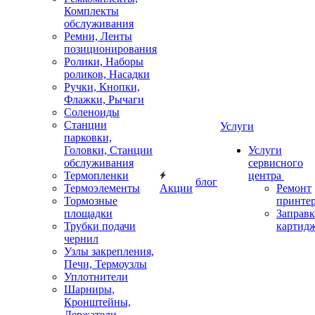
Комплекты
обслуживания
Ремни, Ленты
позиционирования
Ролики, Наборы
роликов, Насадки
Ручки, Кнопки,
Флажки, Рычаги
Соленоиды
Станции
Услуги
парковки,
Головки, Станции
Услуги
обслуживания
сервисного
Термопленки
центра
блог
Термоэлементы
Акции
Ремонт
Тормозные
принте
площадки
Заправк
Трубки подачи
картид
чернил
Узлы закрепления,
Печи, Термоузлы
Уплотнители
Шарниры,
Кронштейны,
Держатели