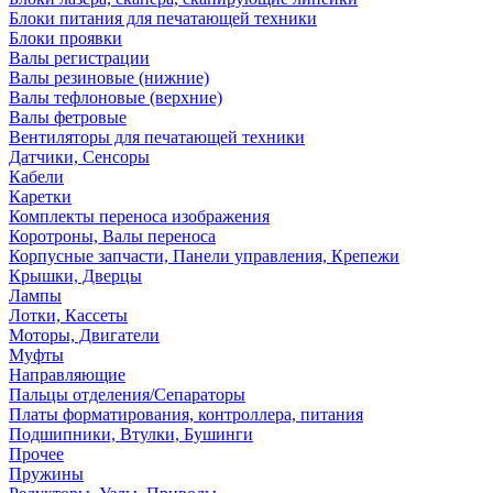
Блоки питания для печатающей техники
Блоки проявки
Валы регистрации
Валы резиновые (нижние)
Валы тефлоновые (верхние)
Валы фетровые
Вентиляторы для печатающей техники
Датчики, Сенсоры
Кабели
Каретки
Комплекты переноса изображения
Коротроны, Валы переноса
Корпусные запчасти, Панели управления, Крепежи
Крышки, Дверцы
Лампы
Лотки, Кассеты
Моторы, Двигатели
Муфты
Направляющие
Пальцы отделения/Сепараторы
Платы форматирования, контроллера, питания
Подшипники, Втулки, Бушинги
Прочее
Пружины