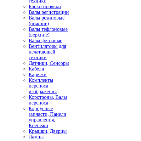
техники
Блоки проявки
Валы регистрации
Валы резиновые
(нижние)
Валы тефлоновые
(верхние)
Валы фетровые
Вентиляторы для
печатающей
техники
Датчики, Сенсоры
Кабели
Каретки
Комплекты
переноса
изображения
Коротроны, Валы
переноса
Корпусные
запчасти, Панели
управления,
Крепежи
Крышки, Дверцы
Лампы