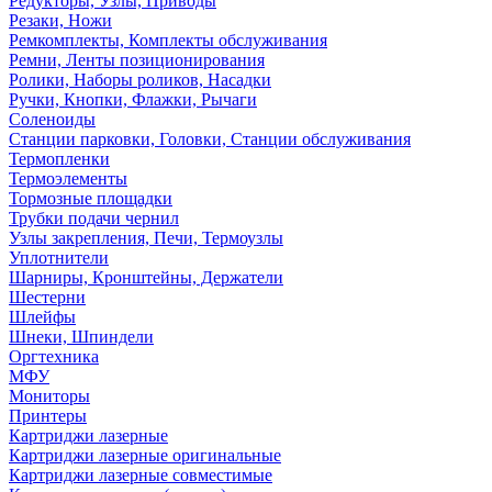
Редукторы, Узлы, Приводы
Резаки, Ножи
Ремкомплекты, Комплекты обслуживания
Ремни, Ленты позиционирования
Ролики, Наборы роликов, Насадки
Ручки, Кнопки, Флажки, Рычаги
Соленоиды
Станции парковки, Головки, Станции обслуживания
Термопленки
Термоэлементы
Тормозные площадки
Трубки подачи чернил
Узлы закрепления, Печи, Термоузлы
Уплотнители
Шарниры, Кронштейны, Держатели
Шестерни
Шлейфы
Шнеки, Шпиндели
Оргтехника
МФУ
Мониторы
Принтеры
Картриджи лазерные
Картриджи лазерные оригинальные
Картриджи лазерные совместимые