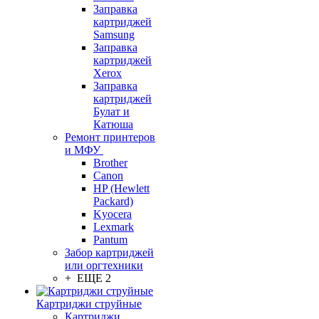
Заправка
картриджей
Samsung
Заправка
картриджей
Xerox
Заправка
картриджей
Булат и
Катюша
Ремонт принтеров
и МФУ
Brother
Canon
HP (Hewlett
Packard)
Kyocera
Lexmark
Pantum
Забор картриджей
или оргтехники
+ ЕЩЕ 2
Картриджи струйные
Картриджи