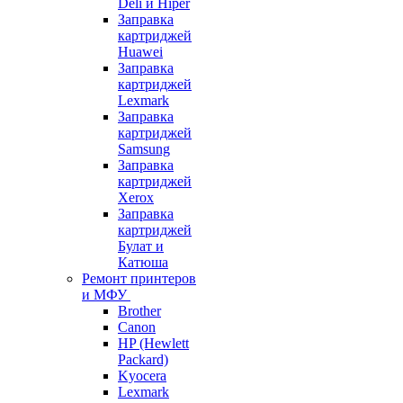
Deli и Hiper
Заправка
картриджей
Huawei
Заправка
картриджей
Lexmark
Заправка
картриджей
Samsung
Заправка
картриджей
Xerox
Заправка
картриджей
Булат и
Катюша
Ремонт принтеров
и МФУ
Brother
Canon
HP (Hewlett
Packard)
Kyocera
Lexmark