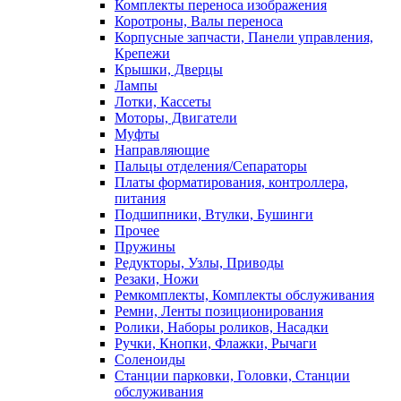
Комплекты переноса изображения
Коротроны, Валы переноса
Корпусные запчасти, Панели управления,
Крепежи
Крышки, Дверцы
Лампы
Лотки, Кассеты
Моторы, Двигатели
Муфты
Направляющие
Пальцы отделения/Сепараторы
Платы форматирования, контроллера,
питания
Подшипники, Втулки, Бушинги
Прочее
Пружины
Редукторы, Узлы, Приводы
Резаки, Ножи
Ремкомплекты, Комплекты обслуживания
Ремни, Ленты позиционирования
Ролики, Наборы роликов, Насадки
Ручки, Кнопки, Флажки, Рычаги
Соленоиды
Станции парковки, Головки, Станции
обслуживания