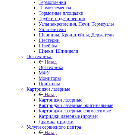
Термопленки
Термоэлементы
Тормозные площадки
Трубки подачи чернил
Узлы закрепления, Печи, Термоузлы
Уплотнители
Шарниры, Кронштейны, Держатели
Шестерни
Шлейфы
Шнеки, Шпиндели
Оргтехника
Назад
Оргтехника
МФУ
Мониторы
Принтеры
Картриджи лазерные
Назад
Картриджи лазерные
Картриджи лазерные оригинальные
Картриджи лазерные совместимые
Катриджи лазерные (прочее)
Драм-картриджи
Услуги сервисного центра
Назад