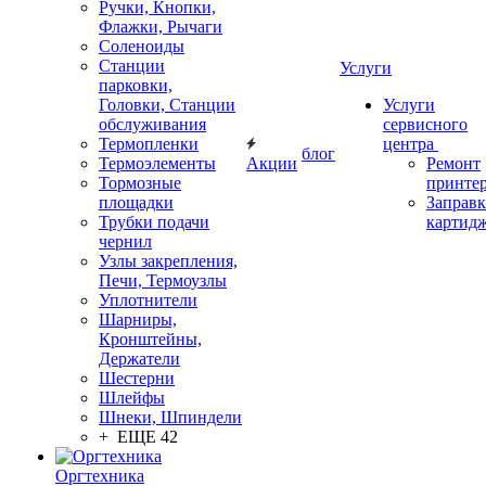
Ручки, Кнопки,
Флажки, Рычаги
Соленоиды
Станции
Услуги
парковки,
Головки, Станции
Услуги
обслуживания
сервисного
Термопленки
центра
блог
Термоэлементы
Акции
Ремонт
Тормозные
принте
площадки
Заправк
Трубки подачи
картид
чернил
Узлы закрепления,
Печи, Термоузлы
Уплотнители
Шарниры,
Кронштейны,
Держатели
Шестерни
Шлейфы
Шнеки, Шпиндели
+ ЕЩЕ 42
Оргтехника