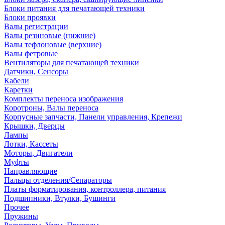
Блоки питания для печатающей техники
Блоки проявки
Валы регистрации
Валы резиновые (нижние)
Валы тефлоновые (верхние)
Валы фетровые
Вентиляторы для печатающей техники
Датчики, Сенсоры
Кабели
Каретки
Комплекты переноса изображения
Коротроны, Валы переноса
Корпусные запчасти, Панели управления, Крепежи
Крышки, Дверцы
Лампы
Лотки, Кассеты
Моторы, Двигатели
Муфты
Направляющие
Пальцы отделения/Сепараторы
Платы форматирования, контроллера, питания
Подшипники, Втулки, Бушинги
Прочее
Пружины