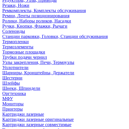
Редукторы, Узлы, Приводы
Резаки, Ножи
Ремкомплекты, Комплекты обслуживания
Ремни, Ленты позиционирования
Ролики, Наборы роликов, Насадки
Ручки, Кнопки, Флажки, Рычаги
Соленоиды
Станции парковки, Головки, Станции обслуживания
Термопленки
Термоэлементы
Тормозные площадки
Трубки подачи чернил
Узлы закрепления, Печи, Термоузлы
Уплотнители
Шарниры, Кронштейны, Держатели
Шестерни
Шлейфы
Шнеки, Шпиндели
Оргтехника
МФУ
Мониторы
Принтеры
Картриджи лазерные
Картриджи лазерные оригинальные
Картриджи лазерные совместимые