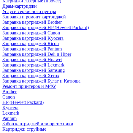
Катриджи лазерные (прочее)
Драм-картриджи
Услуги сервисного центра
Заправка и ремонт картриджей
Заправка картриджей Brother
Заправка картриджей HP (Hewlett Packard)
Заправка картриджей Canon
Заправка картриджей Kyocera
Заправка картриджей Ricoh
Заправка картриджей Pantum
Заправка картриджей Deli и Hiper
Заправка картриджей Huawei
Заправка картриджей Lexmark
Заправка картриджей Samsung
Заправка картриджей Xerox
Заправка картриджей Булат и Катюша
Ремонт принтеров и МФУ
Brother
Canon
HP (Hewlett Packard)
Kyocera
Lexmark
Pantum
Забор картриджей или оргтехники
Картриджи струйные