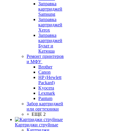
Заправка
картриджей
Samsung
Заправка
картриджей
Xerox
Заправка
картриджей
Булат и
Катюша
Ремонт принтеров
и МФУ
Brother
Canon
HP (Hewlett
Packard)
Kyocera
Lexmark
Pantum
Забор картриджей
или оргтехники
+ ЕЩЕ 2
Картриджи струйные
Картриджи