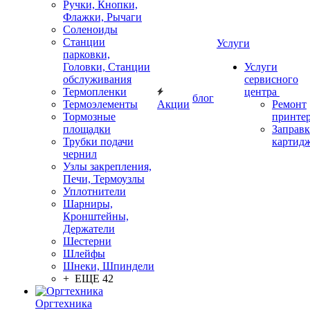
Ручки, Кнопки,
Флажки, Рычаги
Соленоиды
Станции
Услуги
парковки,
Головки, Станции
Услуги
обслуживания
сервисного
Термопленки
центра
блог
Термоэлементы
Акции
Ремонт
Тормозные
принте
площадки
Заправк
Трубки подачи
картид
чернил
Узлы закрепления,
Печи, Термоузлы
Уплотнители
Шарниры,
Кронштейны,
Держатели
Шестерни
Шлейфы
Шнеки, Шпиндели
+ ЕЩЕ 42
Оргтехника