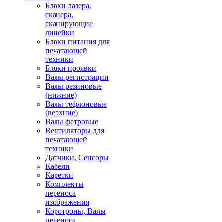
Блоки лазера,
сканера,
сканирующие
линейки
Блоки питания для
печатающей
техники
Блоки проявки
Валы регистрации
Валы резиновые
(нижние)
Валы тефлоновые
(верхние)
Валы фетровые
Вентиляторы для
печатающей
техники
Датчики, Сенсоры
Кабели
Каретки
Комплекты
переноса
изображения
Коротроны, Валы
переноса