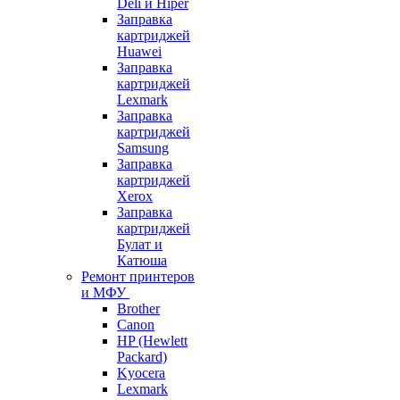
Deli и Hiper
Заправка
картриджей
Huawei
Заправка
картриджей
Lexmark
Заправка
картриджей
Samsung
Заправка
картриджей
Xerox
Заправка
картриджей
Булат и
Катюша
Ремонт принтеров
и МФУ
Brother
Canon
HP (Hewlett
Packard)
Kyocera
Lexmark