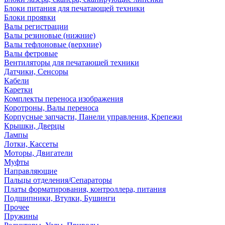
Блоки питания для печатающей техники
Блоки проявки
Валы регистрации
Валы резиновые (нижние)
Валы тефлоновые (верхние)
Валы фетровые
Вентиляторы для печатающей техники
Датчики, Сенсоры
Кабели
Каретки
Комплекты переноса изображения
Коротроны, Валы переноса
Корпусные запчасти, Панели управления, Крепежи
Крышки, Дверцы
Лампы
Лотки, Кассеты
Моторы, Двигатели
Муфты
Направляющие
Пальцы отделения/Сепараторы
Платы форматирования, контроллера, питания
Подшипники, Втулки, Бушинги
Прочее
Пружины