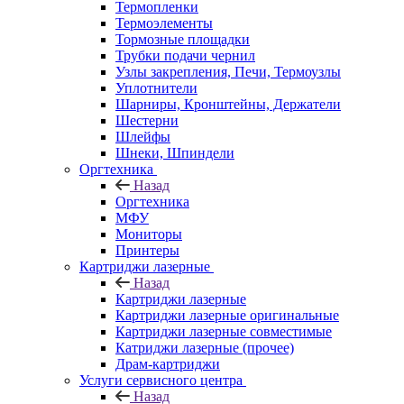
Термопленки
Термоэлементы
Тормозные площадки
Трубки подачи чернил
Узлы закрепления, Печи, Термоузлы
Уплотнители
Шарниры, Кронштейны, Держатели
Шестерни
Шлейфы
Шнеки, Шпиндели
Оргтехника
Назад
Оргтехника
МФУ
Мониторы
Принтеры
Картриджи лазерные
Назад
Картриджи лазерные
Картриджи лазерные оригинальные
Картриджи лазерные совместимые
Катриджи лазерные (прочее)
Драм-картриджи
Услуги сервисного центра
Назад