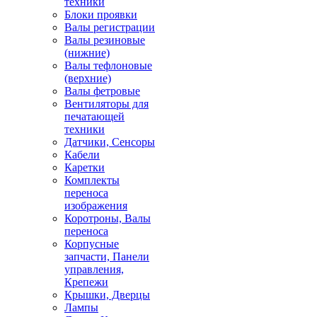
техники
Блоки проявки
Валы регистрации
Валы резиновые
(нижние)
Валы тефлоновые
(верхние)
Валы фетровые
Вентиляторы для
печатающей
техники
Датчики, Сенсоры
Кабели
Каретки
Комплекты
переноса
изображения
Коротроны, Валы
переноса
Корпусные
запчасти, Панели
управления,
Крепежи
Крышки, Дверцы
Лампы