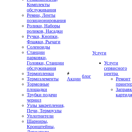
Комплекты
обслуживания
Ремни, Ленты
позиционирования
Ролики, Наборы
роликов, Насадки
Ручки, Кнопки,
Флажки, Рычаги
Соленоиды
Станции
Услуги
парковки,
Головки, Станции
Услуги
обслуживания
сервисного
Термопленки
центра
блог
Термоэлементы
Акции
Ремонт
Тормозные
принте
площадки
Заправк
Трубки подачи
картид
чернил
Узлы закрепления,
Печи, Термоузлы
Уплотнители
Шарниры,
Кронштейны,
Держатели