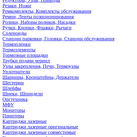
Редукторы, Узлы, Приводы
Резаки, Ножи
Ремкомплекты, Комплекты обслуживания
Ремни, Ленты позиционирования
Ролики, Наборы роликов, Насадки
Ручки, Кнопки, Флажки, Рычаги
Соленоиды
Станции парковки, Головки, Станции обслуживания
Термопленки
Термоэлементы
Тормозные площадки
Трубки подачи чернил
Узлы закрепления, Печи, Термоузлы
Уплотнители
Шарниры, Кронштейны, Держатели
Шестерни
Шлейфы
Шнеки, Шпиндели
Оргтехника
МФУ
Мониторы
Принтеры
Картриджи лазерные
Картриджи лазерные оригинальные
Картриджи лазерные совместимые