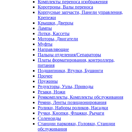
Комплекты переноса изображения
Коротроны, Валы переноса
Корпусные запчасти, Панели управления,
Крепежи
Крышки, Дверцы
Лампы
Лотки, Кассеты
Моторы, Двигатели
Муфты
Направляющие
Пальцы отделения/Сепараторы
Платы форматирования, контроллера,
питания
Подшипники, Втулки, Бушинги
Прочее
Пружины
Редукторы, Узлы, Приводы
Резаки, Ножи
Ремкомплекты, Комплекты обслуживания
Ремни, Ленты позиционирования
Ролики, Наборы роликов, Насадки
Ручки, Кнопки, Флажки, Рычаги
Соленоиды
Станции парковки, Головки, Станции
обслуживания