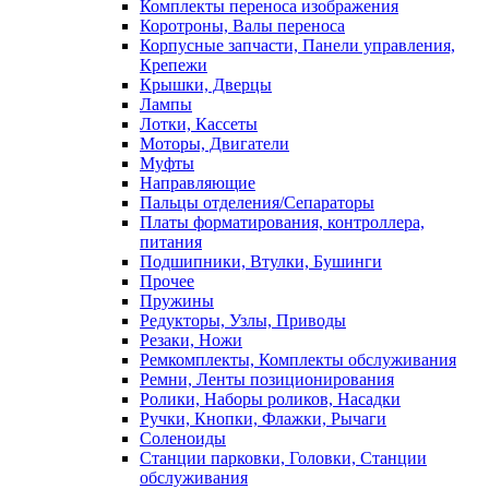
Комплекты переноса изображения
Коротроны, Валы переноса
Корпусные запчасти, Панели управления,
Крепежи
Крышки, Дверцы
Лампы
Лотки, Кассеты
Моторы, Двигатели
Муфты
Направляющие
Пальцы отделения/Сепараторы
Платы форматирования, контроллера,
питания
Подшипники, Втулки, Бушинги
Прочее
Пружины
Редукторы, Узлы, Приводы
Резаки, Ножи
Ремкомплекты, Комплекты обслуживания
Ремни, Ленты позиционирования
Ролики, Наборы роликов, Насадки
Ручки, Кнопки, Флажки, Рычаги
Соленоиды
Станции парковки, Головки, Станции
обслуживания