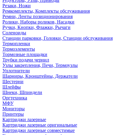
Редукторы, Узлы, Приводы
Резаки, Ножи
Ремкомплекты, Комплекты обслуживания
Ремни, Ленты позиционирования
Ролики, Наборы роликов, Насадки
Ручки, Кнопки, Флажки, Рычаги
Соленоиды
Станции парковки, Головки, Станции обслуживания
Термопленки
Термоэлементы
Тормозные площадки
Трубки подачи чернил
Узлы закрепления, Печи, Термоузлы
Уплотнители
Шарниры, Кронштейны, Держатели
Шестерни
Шлейфы
Шнеки, Шпиндели
Оргтехника
МФУ
Мониторы
Принтеры
Картриджи лазерные
Картриджи лазерные оригинальные
Картриджи лазерные совместимые