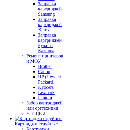
Заправка
картриджей
Samsung
Заправка
картриджей
Xerox
Заправка
картриджей
Булат и
Катюша
Ремонт принтеров
и МФУ
Brother
Canon
HP (Hewlett
Packard)
Kyocera
Lexmark
Pantum
Забор картриджей
или оргтехники
+ ЕЩЕ 2
Картриджи струйные
Картриджи