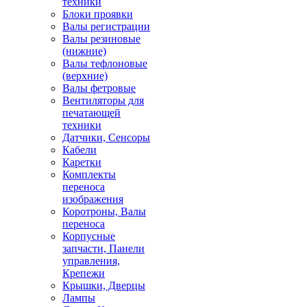
техники
Блоки проявки
Валы регистрации
Валы резиновые
(нижние)
Валы тефлоновые
(верхние)
Валы фетровые
Вентиляторы для
печатающей
техники
Датчики, Сенсоры
Кабели
Каретки
Комплекты
переноса
изображения
Коротроны, Валы
переноса
Корпусные
запчасти, Панели
управления,
Крепежи
Крышки, Дверцы
Лампы