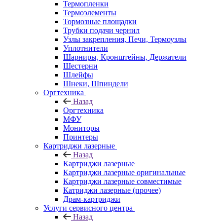
Термопленки
Термоэлементы
Тормозные площадки
Трубки подачи чернил
Узлы закрепления, Печи, Термоузлы
Уплотнители
Шарниры, Кронштейны, Держатели
Шестерни
Шлейфы
Шнеки, Шпиндели
Оргтехника
Назад
Оргтехника
МФУ
Мониторы
Принтеры
Картриджи лазерные
Назад
Картриджи лазерные
Картриджи лазерные оригинальные
Картриджи лазерные совместимые
Катриджи лазерные (прочее)
Драм-картриджи
Услуги сервисного центра
Назад