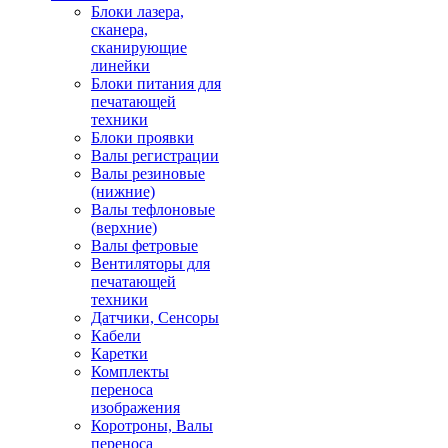
Блоки лазера,
сканера,
сканирующие
линейки
Блоки питания для
печатающей
техники
Блоки проявки
Валы регистрации
Валы резиновые
(нижние)
Валы тефлоновые
(верхние)
Валы фетровые
Вентиляторы для
печатающей
техники
Датчики, Сенсоры
Кабели
Каретки
Комплекты
переноса
изображения
Коротроны, Валы
переноса