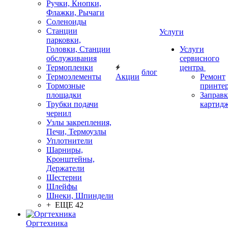
Ручки, Кнопки,
Флажки, Рычаги
Соленоиды
Станции
Услуги
парковки,
Головки, Станции
Услуги
обслуживания
сервисного
Термопленки
центра
блог
Термоэлементы
Акции
Ремонт
Тормозные
принте
площадки
Заправк
Трубки подачи
картид
чернил
Узлы закрепления,
Печи, Термоузлы
Уплотнители
Шарниры,
Кронштейны,
Держатели
Шестерни
Шлейфы
Шнеки, Шпиндели
+ ЕЩЕ 42
Оргтехника