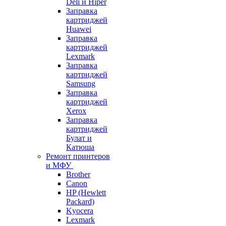
Deli и Hiper
Заправка
картриджей
Huawei
Заправка
картриджей
Lexmark
Заправка
картриджей
Samsung
Заправка
картриджей
Xerox
Заправка
картриджей
Булат и
Катюша
Ремонт принтеров
и МФУ
Brother
Canon
HP (Hewlett
Packard)
Kyocera
Lexmark