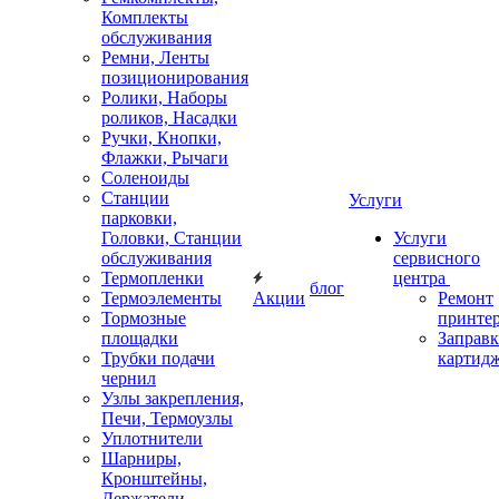
Комплекты
обслуживания
Ремни, Ленты
позиционирования
Ролики, Наборы
роликов, Насадки
Ручки, Кнопки,
Флажки, Рычаги
Соленоиды
Станции
Услуги
парковки,
Головки, Станции
Услуги
обслуживания
сервисного
Термопленки
центра
блог
Термоэлементы
Акции
Ремонт
Тормозные
принте
площадки
Заправк
Трубки подачи
картид
чернил
Узлы закрепления,
Печи, Термоузлы
Уплотнители
Шарниры,
Кронштейны,
Держатели