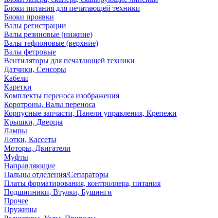
Блоки питания для печатающей техники
Блоки проявки
Валы регистрации
Валы резиновые (нижние)
Валы тефлоновые (верхние)
Валы фетровые
Вентиляторы для печатающей техники
Датчики, Сенсоры
Кабели
Каретки
Комплекты переноса изображения
Коротроны, Валы переноса
Корпусные запчасти, Панели управления, Крепежи
Крышки, Дверцы
Лампы
Лотки, Кассеты
Моторы, Двигатели
Муфты
Направляющие
Пальцы отделения/Сепараторы
Платы форматирования, контроллера, питания
Подшипники, Втулки, Бушинги
Прочее
Пружины