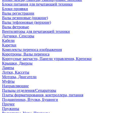
Блоки питания для печатающей техники
Блоки проявки
Валы регистрации
Валы резиновые (нижние)
Валы тефлоновые (верхние)
Валы фетровые
Вентиляторы для печатающей техники
Датчики, Сенсоры
Кабели
Каретки
Комплекты переноса изображения
Коротроны, Валы переноса
Корпусные запчасти, Панели управления, Крепежи
Крышки, Дверцы
Лампы
Лотки, Кассеты
Моторы, Двигатели
Муфты
Направляющие
Пальцы отделения/Сепараторы
Платы форматирования, контроллера, питания
Подшипники, Втулки, Бушинги
Прочее
Пружины