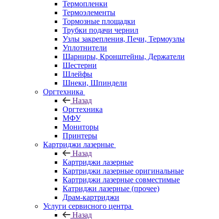
Термопленки
Термоэлементы
Тормозные площадки
Трубки подачи чернил
Узлы закрепления, Печи, Термоузлы
Уплотнители
Шарниры, Кронштейны, Держатели
Шестерни
Шлейфы
Шнеки, Шпиндели
Оргтехника
Назад
Оргтехника
МФУ
Мониторы
Принтеры
Картриджи лазерные
Назад
Картриджи лазерные
Картриджи лазерные оригинальные
Картриджи лазерные совместимые
Катриджи лазерные (прочее)
Драм-картриджи
Услуги сервисного центра
Назад