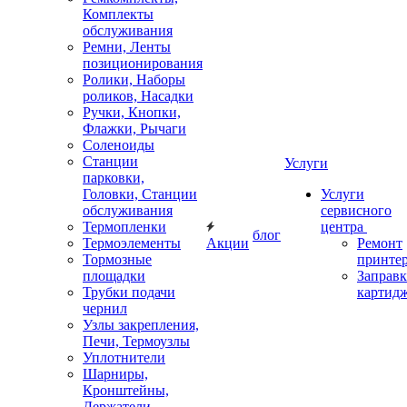
Комплекты
обслуживания
Ремни, Ленты
позиционирования
Ролики, Наборы
роликов, Насадки
Ручки, Кнопки,
Флажки, Рычаги
Соленоиды
Станции
Услуги
парковки,
Головки, Станции
Услуги
обслуживания
сервисного
Термопленки
центра
блог
Термоэлементы
Акции
Ремонт
Тормозные
принте
площадки
Заправк
Трубки подачи
картид
чернил
Узлы закрепления,
Печи, Термоузлы
Уплотнители
Шарниры,
Кронштейны,
Держатели