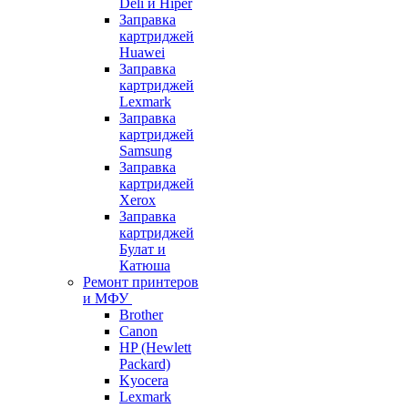
Deli и Hiper
Заправка
картриджей
Huawei
Заправка
картриджей
Lexmark
Заправка
картриджей
Samsung
Заправка
картриджей
Xerox
Заправка
картриджей
Булат и
Катюша
Ремонт принтеров
и МФУ
Brother
Canon
HP (Hewlett
Packard)
Kyocera
Lexmark