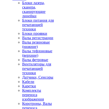
Блоки лазера,
сканера,
сканирующие
линейки
Блоки питания для
печатающей
техники
Блоки проявки
Валы регистрации
Валы резиновые
(нижние)
Валы тефлоновые
(верхние)
Валы фетровые
Вентиляторы для
печатающей
техники
Датчики, Сенсоры
Кабели
Каретки
Комплекты
переноса
изображения
Коротроны, Валы
переноса