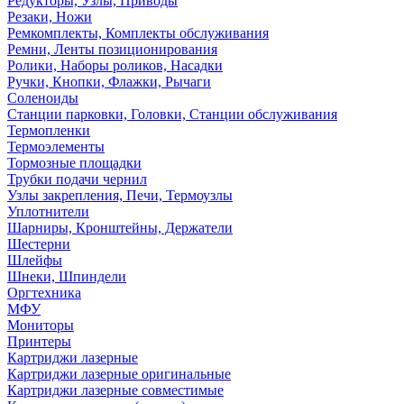
Редукторы, Узлы, Приводы
Резаки, Ножи
Ремкомплекты, Комплекты обслуживания
Ремни, Ленты позиционирования
Ролики, Наборы роликов, Насадки
Ручки, Кнопки, Флажки, Рычаги
Соленоиды
Станции парковки, Головки, Станции обслуживания
Термопленки
Термоэлементы
Тормозные площадки
Трубки подачи чернил
Узлы закрепления, Печи, Термоузлы
Уплотнители
Шарниры, Кронштейны, Держатели
Шестерни
Шлейфы
Шнеки, Шпиндели
Оргтехника
МФУ
Мониторы
Принтеры
Картриджи лазерные
Картриджи лазерные оригинальные
Картриджи лазерные совместимые