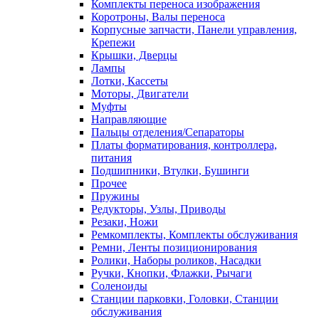
Комплекты переноса изображения
Коротроны, Валы переноса
Корпусные запчасти, Панели управления,
Крепежи
Крышки, Дверцы
Лампы
Лотки, Кассеты
Моторы, Двигатели
Муфты
Направляющие
Пальцы отделения/Сепараторы
Платы форматирования, контроллера,
питания
Подшипники, Втулки, Бушинги
Прочее
Пружины
Редукторы, Узлы, Приводы
Резаки, Ножи
Ремкомплекты, Комплекты обслуживания
Ремни, Ленты позиционирования
Ролики, Наборы роликов, Насадки
Ручки, Кнопки, Флажки, Рычаги
Соленоиды
Станции парковки, Головки, Станции
обслуживания