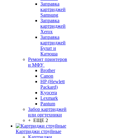
Заправка
картриджей
Samsung
Заправка
картриджей
Xerox
Заправка
картриджей
Булат и
Катюша
Ремонт принтеров
и МФУ
Brother
Canon
HP (Hewlett
Packard)
Kyocera
Lexmark
Pantum
Забор картриджей
или оргтехники
+ ЕЩЕ 2
Картриджи струйные
Картриджи