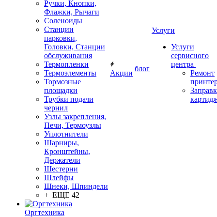
Ручки, Кнопки,
Флажки, Рычаги
Соленоиды
Станции
Услуги
парковки,
Головки, Станции
Услуги
обслуживания
сервисного
Термопленки
центра
блог
Термоэлементы
Акции
Ремонт
Тормозные
принте
площадки
Заправк
Трубки подачи
картид
чернил
Узлы закрепления,
Печи, Термоузлы
Уплотнители
Шарниры,
Кронштейны,
Держатели
Шестерни
Шлейфы
Шнеки, Шпиндели
+ ЕЩЕ 42
Оргтехника