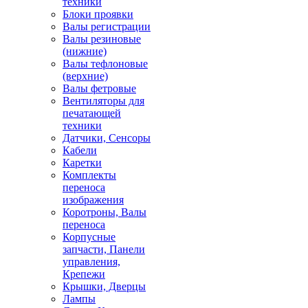
техники
Блоки проявки
Валы регистрации
Валы резиновые
(нижние)
Валы тефлоновые
(верхние)
Валы фетровые
Вентиляторы для
печатающей
техники
Датчики, Сенсоры
Кабели
Каретки
Комплекты
переноса
изображения
Коротроны, Валы
переноса
Корпусные
запчасти, Панели
управления,
Крепежи
Крышки, Дверцы
Лампы