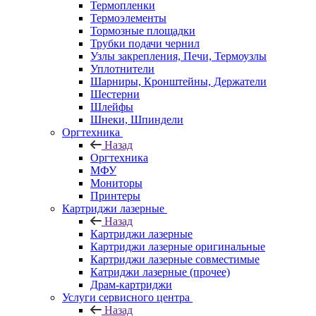
Термопленки
Термоэлементы
Тормозные площадки
Трубки подачи чернил
Узлы закрепления, Печи, Термоузлы
Уплотнители
Шарниры, Кронштейны, Держатели
Шестерни
Шлейфы
Шнеки, Шпиндели
Оргтехника
Назад
Оргтехника
МФУ
Мониторы
Принтеры
Картриджи лазерные
Назад
Картриджи лазерные
Картриджи лазерные оригинальные
Картриджи лазерные совместимые
Катриджи лазерные (прочее)
Драм-картриджи
Услуги сервисного центра
Назад