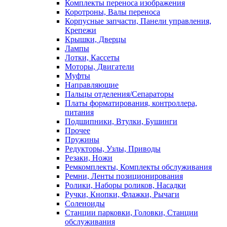
Комплекты переноса изображения
Коротроны, Валы переноса
Корпусные запчасти, Панели управления,
Крепежи
Крышки, Дверцы
Лампы
Лотки, Кассеты
Моторы, Двигатели
Муфты
Направляющие
Пальцы отделения/Сепараторы
Платы форматирования, контроллера,
питания
Подшипники, Втулки, Бушинги
Прочее
Пружины
Редукторы, Узлы, Приводы
Резаки, Ножи
Ремкомплекты, Комплекты обслуживания
Ремни, Ленты позиционирования
Ролики, Наборы роликов, Насадки
Ручки, Кнопки, Флажки, Рычаги
Соленоиды
Станции парковки, Головки, Станции
обслуживания