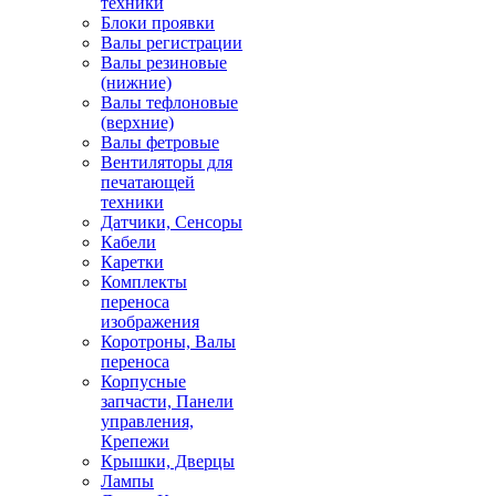
техники
Блоки проявки
Валы регистрации
Валы резиновые
(нижние)
Валы тефлоновые
(верхние)
Валы фетровые
Вентиляторы для
печатающей
техники
Датчики, Сенсоры
Кабели
Каретки
Комплекты
переноса
изображения
Коротроны, Валы
переноса
Корпусные
запчасти, Панели
управления,
Крепежи
Крышки, Дверцы
Лампы