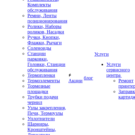
Комплекты
обслуживания
Ремни, Ленты
позиционирования
Ролики, Наборы
роликов, Насадки
Ручки, Кнопки,
Флажки, Рычаги
Соленоиды
Станции
Услуги
парковки,
Головки, Станции
Услуги
обслуживания
сервисного
Термопленки
центра
блог
Термоэлементы
Акции
Ремонт
Тормозные
принте
площадки
Заправк
Трубки подачи
картид
чернил
Узлы закрепления,
Печи, Термоузлы
Уплотнители
Шарниры,
Кронштейны,
Держатели