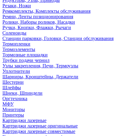
Редукторы, Узлы, Приводы
Резаки, Ножи
Ремкомплекты, Комплекты обслуживания
Ремни, Ленты позиционирования
Ролики, Наборы роликов, Насадки
Ручки, Кнопки, Флажки, Рычаги
Соленоиды
Станции парковки, Головки, Станции обслуживания
Термопленки
Термоэлементы
Тормозные площадки
Трубки подачи чернил
Узлы закрепления, Печи, Термоузлы
Уплотнители
Шарниры, Кронштейны, Держатели
Шестерни
Шлейфы
Шнеки, Шпиндели
Оргтехника
МФУ
Мониторы
Принтеры
Картриджи лазерные
Картриджи лазерные оригинальные
Картриджи лазерные совместимые