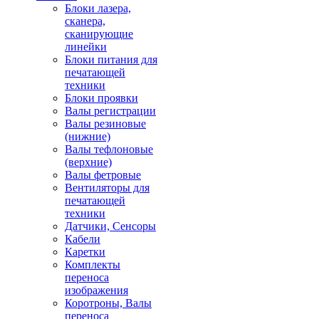
Блоки лазера,
сканера,
сканирующие
линейки
Блоки питания для
печатающей
техники
Блоки проявки
Валы регистрации
Валы резиновые
(нижние)
Валы тефлоновые
(верхние)
Валы фетровые
Вентиляторы для
печатающей
техники
Датчики, Сенсоры
Кабели
Каретки
Комплекты
переноса
изображения
Коротроны, Валы
переноса