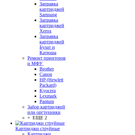
Заправка
картриджей
Samsung
Заправка
картриджей
Xerox
Заправка
картриджей
Булат и
Катюша
Ремонт принтеров
и МФУ
Brother
Canon
HP (Hewlett
Packard)
Kyocera
Lexmark
Pantum
Забор картриджей
или оргтехники
+ ЕЩЕ 2
Картриджи струйные
Картриджи