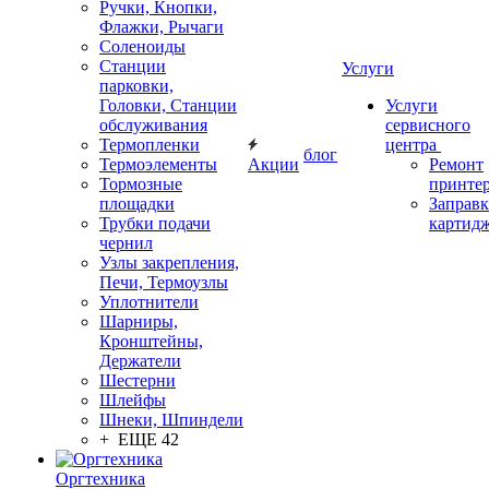
Ручки, Кнопки,
Флажки, Рычаги
Соленоиды
Станции
Услуги
парковки,
Головки, Станции
Услуги
обслуживания
сервисного
Термопленки
центра
блог
Термоэлементы
Акции
Ремонт
Тормозные
принте
площадки
Заправк
Трубки подачи
картид
чернил
Узлы закрепления,
Печи, Термоузлы
Уплотнители
Шарниры,
Кронштейны,
Держатели
Шестерни
Шлейфы
Шнеки, Шпиндели
+ ЕЩЕ 42
Оргтехника