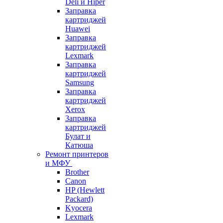
Deli и Hiper
Заправка
картриджей
Huawei
Заправка
картриджей
Lexmark
Заправка
картриджей
Samsung
Заправка
картриджей
Xerox
Заправка
картриджей
Булат и
Катюша
Ремонт принтеров
и МФУ
Brother
Canon
HP (Hewlett
Packard)
Kyocera
Lexmark