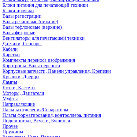
Блоки питания для печатающей техники
Блоки проявки
Валы регистрации
Валы резиновые (нижние)
Валы тефлоновые (верхние)
Валы фетровые
Вентиляторы для печатающей техники
Датчики, Сенсоры
Кабели
Каретки
Комплекты переноса изображения
Коротроны, Валы переноса
Корпусные запчасти, Панели управления, Крепежи
Крышки, Дверцы
Лампы
Лотки, Кассеты
Моторы, Двигатели
Муфты
Направляющие
Пальцы отделения/Сепараторы
Платы форматирования, контроллера, питания
Подшипники, Втулки, Бушинги
Прочее
Пружины