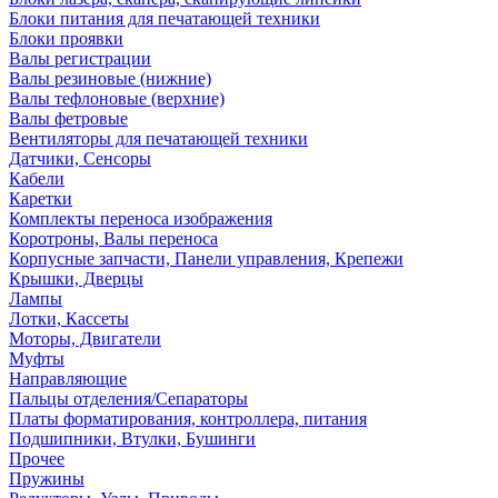
Блоки питания для печатающей техники
Блоки проявки
Валы регистрации
Валы резиновые (нижние)
Валы тефлоновые (верхние)
Валы фетровые
Вентиляторы для печатающей техники
Датчики, Сенсоры
Кабели
Каретки
Комплекты переноса изображения
Коротроны, Валы переноса
Корпусные запчасти, Панели управления, Крепежи
Крышки, Дверцы
Лампы
Лотки, Кассеты
Моторы, Двигатели
Муфты
Направляющие
Пальцы отделения/Сепараторы
Платы форматирования, контроллера, питания
Подшипники, Втулки, Бушинги
Прочее
Пружины