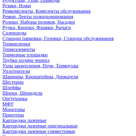
Редукторы, Узлы, Приводы
Резаки, Ножи
Ремкомплекты, Комплекты обслуживания
Ремни, Ленты позиционирования
Ролики, Наборы роликов, Насадки
Ручки, Кнопки, Флажки, Рычаги
Соленоиды
Станции парковки, Головки, Станции обслуживания
Термопленки
Термоэлементы
Тормозные площадки
Трубки подачи чернил
Узлы закрепления, Печи, Термоузлы
Уплотнители
Шарниры, Кронштейны, Держатели
Шестерни
Шлейфы
Шнеки, Шпиндели
Оргтехника
МФУ
Мониторы
Принтеры
Картриджи лазерные
Картриджи лазерные оригинальные
Картриджи лазерные совместимые