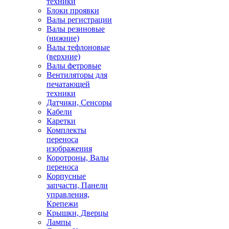
техники
Блоки проявки
Валы регистрации
Валы резиновые
(нижние)
Валы тефлоновые
(верхние)
Валы фетровые
Вентиляторы для
печатающей
техники
Датчики, Сенсоры
Кабели
Каретки
Комплекты
переноса
изображения
Коротроны, Валы
переноса
Корпусные
запчасти, Панели
управления,
Крепежи
Крышки, Дверцы
Лампы