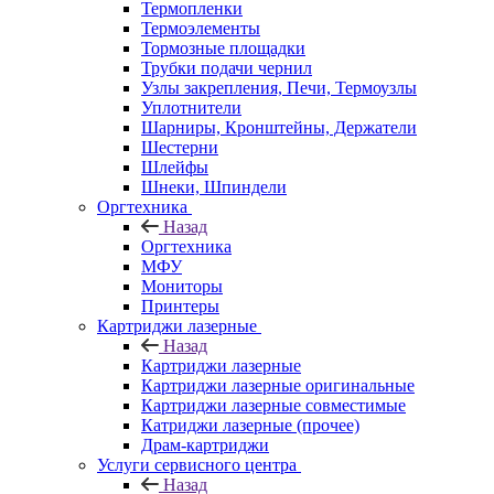
Термопленки
Термоэлементы
Тормозные площадки
Трубки подачи чернил
Узлы закрепления, Печи, Термоузлы
Уплотнители
Шарниры, Кронштейны, Держатели
Шестерни
Шлейфы
Шнеки, Шпиндели
Оргтехника
Назад
Оргтехника
МФУ
Мониторы
Принтеры
Картриджи лазерные
Назад
Картриджи лазерные
Картриджи лазерные оригинальные
Картриджи лазерные совместимые
Катриджи лазерные (прочее)
Драм-картриджи
Услуги сервисного центра
Назад