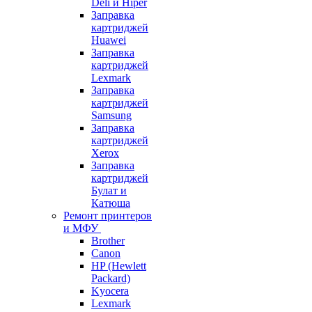
Deli и Hiper
Заправка
картриджей
Huawei
Заправка
картриджей
Lexmark
Заправка
картриджей
Samsung
Заправка
картриджей
Xerox
Заправка
картриджей
Булат и
Катюша
Ремонт принтеров
и МФУ
Brother
Canon
HP (Hewlett
Packard)
Kyocera
Lexmark