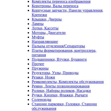
Комплекты переноса изображения
Коротроны, Валы переноса
Корпусные запчасти, Панели управления,
Крепежи
Крышки, Дверцы
Лампы
Лотки, Кассеты
Моторы, Двигатели
Муфты
Направляющие
Пальцы отделения/Сепараторы
Платы форматирования, контроллера,
питания
Подшипники, Втулки, Бушинги
Прочее
Пружины
Редукторы, Узлы, Приводы
Резаки, Ножи
Ремкомплекты, Комплекты обслуживания
Ремни, Ленты позиционирования
Ролики, Наборы роликов, Насадки
Ручки, Кнопки, Флажки, Рычаги
Соленоиды
Станции парковки, Головки, Станции
обслуживания