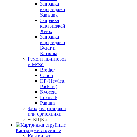
Заправка
картриджей
Samsung
Заправка
картриджей
Xerox
Заправка
картриджей
Булат и
Катюша
Ремонт принтеров
и МФУ
Brother
Canon
HP (Hewlett
Packard)
Kyocera
Lexmark
Pantum
Забор картриджей
или оргтехники
+ ЕЩЕ 2
Картриджи струйные
Картриджи