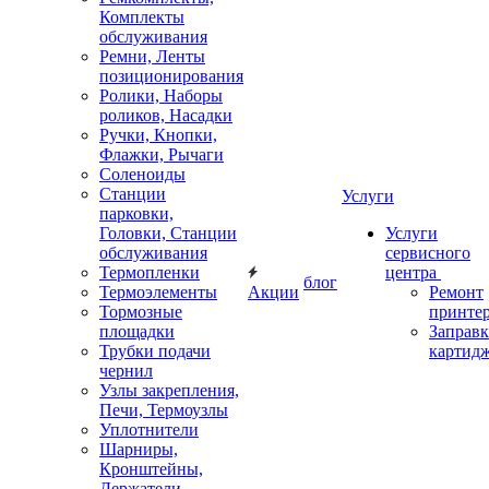
Комплекты
обслуживания
Ремни, Ленты
позиционирования
Ролики, Наборы
роликов, Насадки
Ручки, Кнопки,
Флажки, Рычаги
Соленоиды
Станции
Услуги
парковки,
Головки, Станции
Услуги
обслуживания
сервисного
Термопленки
центра
блог
Термоэлементы
Акции
Ремонт
Тормозные
принте
площадки
Заправк
Трубки подачи
картид
чернил
Узлы закрепления,
Печи, Термоузлы
Уплотнители
Шарниры,
Кронштейны,
Держатели