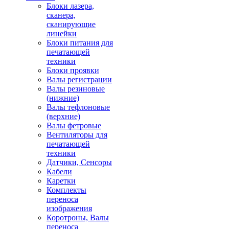
Блоки лазера,
сканера,
сканирующие
линейки
Блоки питания для
печатающей
техники
Блоки проявки
Валы регистрации
Валы резиновые
(нижние)
Валы тефлоновые
(верхние)
Валы фетровые
Вентиляторы для
печатающей
техники
Датчики, Сенсоры
Кабели
Каретки
Комплекты
переноса
изображения
Коротроны, Валы
переноса