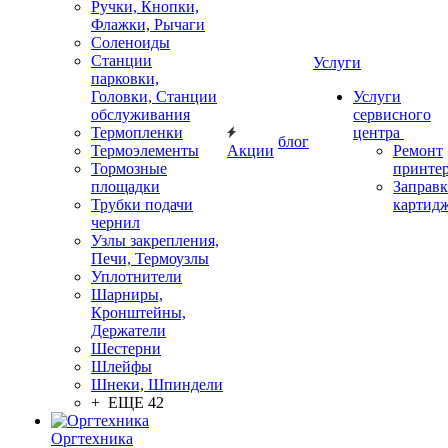
Ручки, Кнопки,
Флажки, Рычаги
Соленоиды
Станции
Услуги
парковки,
Головки, Станции
Услуги
обслуживания
сервисного
Термопленки
центра
блог
Термоэлементы
Акции
Ремонт
Тормозные
принте
площадки
Заправк
Трубки подачи
картид
чернил
Узлы закрепления,
Печи, Термоузлы
Уплотнители
Шарниры,
Кронштейны,
Держатели
Шестерни
Шлейфы
Шнеки, Шпиндели
+ ЕЩЕ 42
Оргтехника