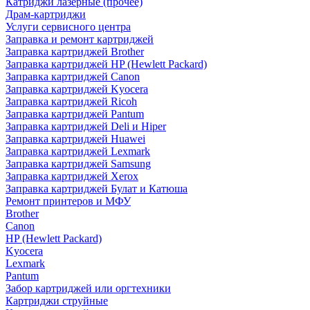
Катриджи лазерные (прочее)
Драм-картриджи
Услуги сервисного центра
Заправка и ремонт картриджей
Заправка картриджей Brother
Заправка картриджей HP (Hewlett Packard)
Заправка картриджей Canon
Заправка картриджей Kyocera
Заправка картриджей Ricoh
Заправка картриджей Pantum
Заправка картриджей Deli и Hiper
Заправка картриджей Huawei
Заправка картриджей Lexmark
Заправка картриджей Samsung
Заправка картриджей Xerox
Заправка картриджей Булат и Катюша
Ремонт принтеров и МФУ
Brother
Canon
HP (Hewlett Packard)
Kyocera
Lexmark
Pantum
Забор картриджей или оргтехники
Картриджи струйные