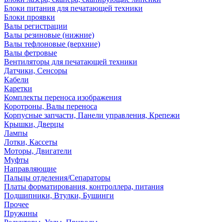
Блоки питания для печатающей техники
Блоки проявки
Валы регистрации
Валы резиновые (нижние)
Валы тефлоновые (верхние)
Валы фетровые
Вентиляторы для печатающей техники
Датчики, Сенсоры
Кабели
Каретки
Комплекты переноса изображения
Коротроны, Валы переноса
Корпусные запчасти, Панели управления, Крепежи
Крышки, Дверцы
Лампы
Лотки, Кассеты
Моторы, Двигатели
Муфты
Направляющие
Пальцы отделения/Сепараторы
Платы форматирования, контроллера, питания
Подшипники, Втулки, Бушинги
Прочее
Пружины