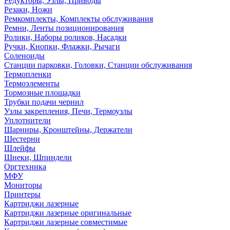
Редукторы, Узлы, Приводы
Резаки, Ножи
Ремкомплекты, Комплекты обслуживания
Ремни, Ленты позиционирования
Ролики, Наборы роликов, Насадки
Ручки, Кнопки, Флажки, Рычаги
Соленоиды
Станции парковки, Головки, Станции обслуживания
Термопленки
Термоэлементы
Тормозные площадки
Трубки подачи чернил
Узлы закрепления, Печи, Термоузлы
Уплотнители
Шарниры, Кронштейны, Держатели
Шестерни
Шлейфы
Шнеки, Шпиндели
Оргтехника
МФУ
Мониторы
Принтеры
Картриджи лазерные
Картриджи лазерные оригинальные
Картриджи лазерные совместимые