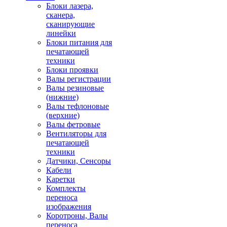
Блоки лазера,
сканера,
сканирующие
линейки
Блоки питания для
печатающей
техники
Блоки проявки
Валы регистрации
Валы резиновые
(нижние)
Валы тефлоновые
(верхние)
Валы фетровые
Вентиляторы для
печатающей
техники
Датчики, Сенсоры
Кабели
Каретки
Комплекты
переноса
изображения
Коротроны, Валы
переноса