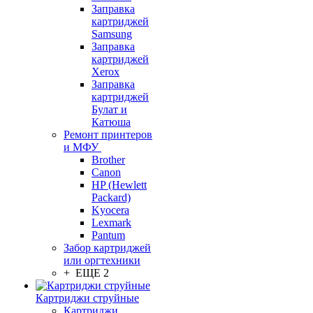
Заправка
картриджей
Samsung
Заправка
картриджей
Xerox
Заправка
картриджей
Булат и
Катюша
Ремонт принтеров
и МФУ
Brother
Canon
HP (Hewlett
Packard)
Kyocera
Lexmark
Pantum
Забор картриджей
или оргтехники
+ ЕЩЕ 2
Картриджи струйные
Картриджи