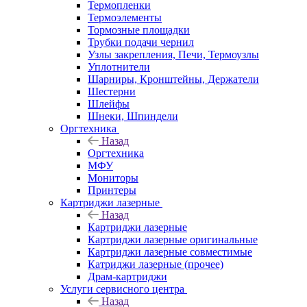
Термопленки
Термоэлементы
Тормозные площадки
Трубки подачи чернил
Узлы закрепления, Печи, Термоузлы
Уплотнители
Шарниры, Кронштейны, Держатели
Шестерни
Шлейфы
Шнеки, Шпиндели
Оргтехника
Назад
Оргтехника
МФУ
Мониторы
Принтеры
Картриджи лазерные
Назад
Картриджи лазерные
Картриджи лазерные оригинальные
Картриджи лазерные совместимые
Катриджи лазерные (прочее)
Драм-картриджи
Услуги сервисного центра
Назад