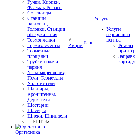
Ручки, Кнопки,
Флажки, Рычаги
Соленоиды
Станции
Услуги
парковки,
Головки, Станции
Услуги
обслуживания
сервисного
Термопленки
центра
блог
Термоэлементы
Акции
Ремонт
Тормозные
принте
площадки
Заправк
Трубки подачи
картид
чернил
Узлы закрепления,
Печи, Термоузлы
Уплотнители
Шарниры,
Кронштейны,
Держатели
Шестерни
Шлейфы
Шнеки, Шпиндели
+ ЕЩЕ 42
Оргтехника