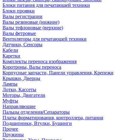
Блоки питания для печатающей техники
Блоки проявки
Валы регистрации
Валы резиновые (нижние)
Валы тефлоновые (верхние)
Валы фетровые
Вентиляторы для печатающей техники
Датчики, Сенсоры
Кабели
Каретки
Комплекты переноса изображения
Коротроны, Валы переноса
Корпусные запчасти, Панели управления, Крепежи
Крышки, Дверцы
Лампы
Лотки, Кассеты
Моторы, Двигатели
Муфты
Направляющие
Пальцы отделения/Сепараторы
Платы форматирования, контроллера, питания
Подшипники, Втулки, Бушинги
Прочее
Пружины