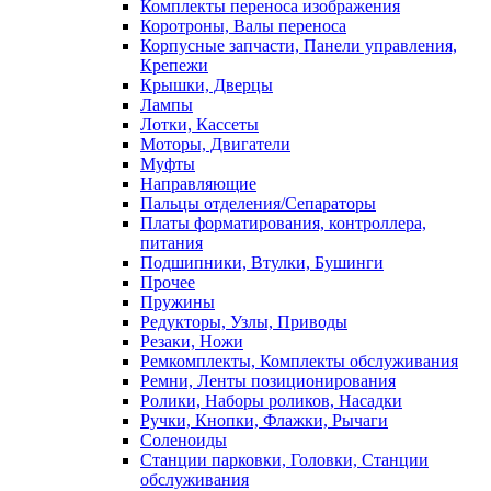
Комплекты переноса изображения
Коротроны, Валы переноса
Корпусные запчасти, Панели управления,
Крепежи
Крышки, Дверцы
Лампы
Лотки, Кассеты
Моторы, Двигатели
Муфты
Направляющие
Пальцы отделения/Сепараторы
Платы форматирования, контроллера,
питания
Подшипники, Втулки, Бушинги
Прочее
Пружины
Редукторы, Узлы, Приводы
Резаки, Ножи
Ремкомплекты, Комплекты обслуживания
Ремни, Ленты позиционирования
Ролики, Наборы роликов, Насадки
Ручки, Кнопки, Флажки, Рычаги
Соленоиды
Станции парковки, Головки, Станции
обслуживания