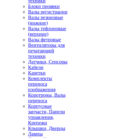
техники
Блоки проявки
Валы регистрации
Валы резиновые
(нижние)
Валы тефлоновые
(верхние)
Валы фетровые
Вентиляторы для
печатающей
техники
Датчики, Сенсоры
Кабели
Каретки
Комплекты
переноса
изображения
Коротроны, Валы
переноса
Корпусные
запчасти, Панели
управления,
Крепежи
Крышки, Дверцы
Лампы