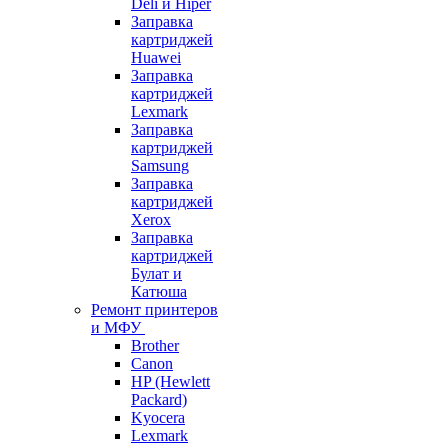
Deli и Hiper
Заправка
картриджей
Huawei
Заправка
картриджей
Lexmark
Заправка
картриджей
Samsung
Заправка
картриджей
Xerox
Заправка
картриджей
Булат и
Катюша
Ремонт принтеров
и МФУ
Brother
Canon
HP (Hewlett
Packard)
Kyocera
Lexmark