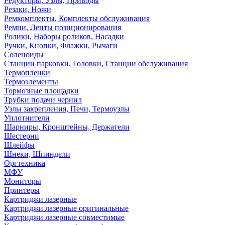
Редукторы, Узлы, Приводы
Резаки, Ножи
Ремкомплекты, Комплекты обслуживания
Ремни, Ленты позиционирования
Ролики, Наборы роликов, Насадки
Ручки, Кнопки, Флажки, Рычаги
Соленоиды
Станции парковки, Головки, Станции обслуживания
Термопленки
Термоэлементы
Тормозные площадки
Трубки подачи чернил
Узлы закрепления, Печи, Термоузлы
Уплотнители
Шарниры, Кронштейны, Держатели
Шестерни
Шлейфы
Шнеки, Шпиндели
Оргтехника
МФУ
Мониторы
Принтеры
Картриджи лазерные
Картриджи лазерные оригинальные
Картриджи лазерные совместимые