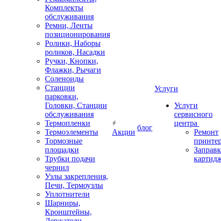
Комплекты
обслуживания
Ремни, Ленты
позиционирования
Ролики, Наборы
роликов, Насадки
Ручки, Кнопки,
Флажки, Рычаги
Соленоиды
Станции
Услуги
парковки,
Головки, Станции
Услуги
обслуживания
сервисного
Термопленки
центра
блог
Термоэлементы
Акции
Ремонт
Тормозные
принте
площадки
Заправк
Трубки подачи
картид
чернил
Узлы закрепления,
Печи, Термоузлы
Уплотнители
Шарниры,
Кронштейны,
Держатели